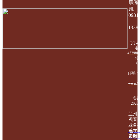
联系
凯
0931
1338
QQ:4
电
452986
传真
8
邮编：7
www.9
备案
2020
兰州
观看
业务
蕉在
肃雕