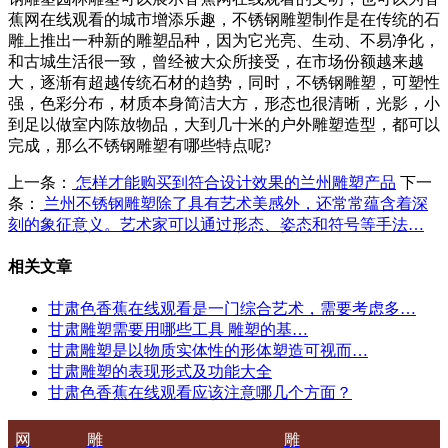
蕉网在线观看的城市增添乐趣，不锈钢雕塑制作是在传统的石
雕上推出一种新的雕塑品种，因为它光亮、生动、不易净化，
和古城生活很一致，曾经被大众所接受，在市场份额越来越
大，逐渐有超越传统石材的趋势，同时，不锈钢雕塑，可塑性
强，色彩分布，材质本身简洁大方，形态也很清晰，光影，小
到足以做室内陈放物品，大到几十米的户外雕塑造型，都可以
完成，那么不锈钢雕塑有哪些特点呢?
上一条：
怎样才能购买到符合设计效果的兰州雕塑产品
下一
条：
兰州不锈钢雕塑除了具有艺术美感外，还常常蕴含着深
刻的象征意义。艺术家可以通过形态、姿态和符号等手法…
相关文章
甘肃色香蕉在线观看是一门综合艺术，需要考虑多…
甘肃雕塑需要用哪些工具 雕塑的基…
甘肃雕塑是以物质实体性的形体塑造可视而…
甘肃雕塑的表现形式及功能大全
甘肃色香蕉在线观看应该注意哪几个方面？
网
雕
雕