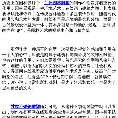
历史上在园林设计中，
兰州园林雕塑
的制作不断发挥着重要的
作用，园林景观是一种环境艺术，在绘画与建筑之间，其表现
要求烘托和依靠，在传统园林雕塑中多是装饰作用，随着时代
的进步和艺术的发展，雕塑不再是环境的装饰和装饰，而是与
古代景观设计融为一体，其本身就是一种新的“景观”，是环境
的内在“形”，是园林艺术的视觉中心和点睛之笔。
雕塑作为一种扁平的造型，次要后是视觉的感知和作用在
一个人的心中，即使是附属于建筑和周围环境的装饰性雕塑，
也有这样的作用，人们欣赏雕塑，首先是它的文字和风格的方
式，雕塑可以给人们以人文的外延和艺术的熏陶，社会和观
众，香蕉网在线观看应该做更多的艺术普及任务，提高他们对
雕塑的看法，让香蕉APP下载他们了解，看雕塑，就像读诗
歌，读小说，欣赏电影和戏剧，是为了娱乐和娱乐，也是为了
提高自己的文明。
甘肃不锈钢雕塑
随处可见，从这种不锈钢雕塑中就可以看
出，制作在香蕉网在线观看的生活中越来越常见，园林类不锈
钢雕塑园林雕塑可以展示香蕉网在线观看的文明，也可以为香