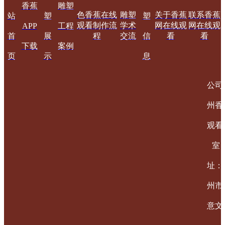
香蕉
雕塑
色香蕉在线
雕塑
关于香蕉
联系香蕉
站
塑
塑
观看制作流
学术
网在线观
网在线观
APP
工程
首
展
程
交流
信
看
看
下载
案例
页
示
息
公司
州香
观看
室
址：
州市
意文